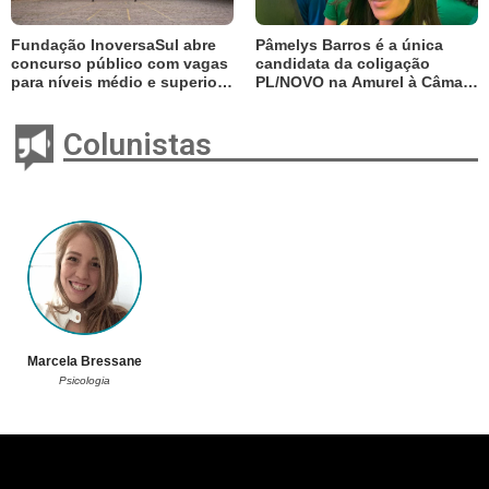
Fundação InoversaSul abre
Pâmelys Barros é a única
concurso público com vagas
candidata da coligação
para níveis médio e superior;
PL/NOVO na Amurel à Câmara
salários chegam a R$ 3,6 mil
Federal
Colunistas
Marcela Bressane
Psicologia