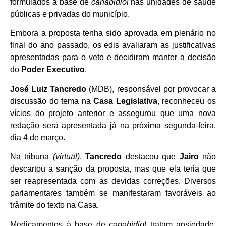
formulados à base de
canabidiol
nas unidades de saúde
públicas e privadas do município.
Embora a proposta tenha sido aprovada em plenário no
final do ano passado, os edis avaliaram as justificativas
apresentadas para o veto e decidiram manter a decisão
do
Poder
Executivo
.
José Luiz Tancredo
(MDB), responsável por provocar a
discussão do tema na
Casa Legislativa
, reconheceu os
vícios do projeto anterior e assegurou que uma nova
redação será apresentada já na próxima segunda-feira,
dia 4 de março.
Na tribuna
(virtual)
,
Tancredo
destacou que
Jairo
não
descartou a sanção da proposta, mas que ela teria que
ser reapresentada com as devidas correções. Diversos
parlamentares também se manifestaram favoráveis ao
trâmite do texto na Casa.
Medicamentos à base de
canabidiol
tratam ansiedade,