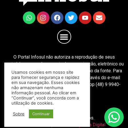
O Portal Infosul não autoriza a reprodução de seus
conteúdos em qualquer meio de comunicação, eletrônico ou
impresso, independentemente da indicação da fonte. Para
Usamos cookies em nosso site
solicitar autorização, entre em contato através do e-mail
para fornecer segurança e rapidez
em sua navegação. Esses cookies
redacao@portalinfosul.com.br ou WhatsApp (48) 9 9940-
não armazenam nenhuma
8603.
informação pessoal. Ao clicar em
“Continuar”, você concorda com a
utilização de cookies.
Sobre
Continuar
Todos os direitos reservados.
Desenvolvido por
Mitweb Agência Digital