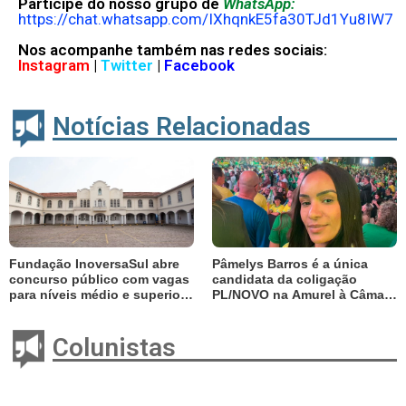
Participe do nosso grupo de
WhatsApp:
https://chat.whatsapp.com/IXhqnkE5fa30TJd1Yu8IW7
Nos acompanhe também nas redes sociais:
Instagram
|
Twitter
|
Facebook
Notícias Relacionadas
Fundação InoversaSul abre
Pâmelys Barros é a única
concurso público com vagas
candidata da coligação
para níveis médio e superior;
PL/NOVO na Amurel à Câmara
salários chegam a R$ 3,6 mil
Federal
Colunistas