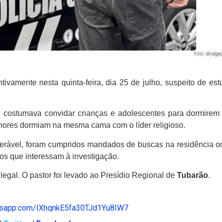
Foto: divulgaç
tivamente nesta quinta-feira, dia 25 de julho, suspeito de es
 costumava convidar crianças e adolescentes para dormirem
ores dormiam na mesma cama com o líder religioso.
nerável, foram cumpridos mandados de buscas na residência on
tos que interessam à investigação.
 legal. O pastor foi levado ao Presídio Regional de
Tubarão
.
atsapp.com/IXhqnkE5fa30TJd1Yu8IW7