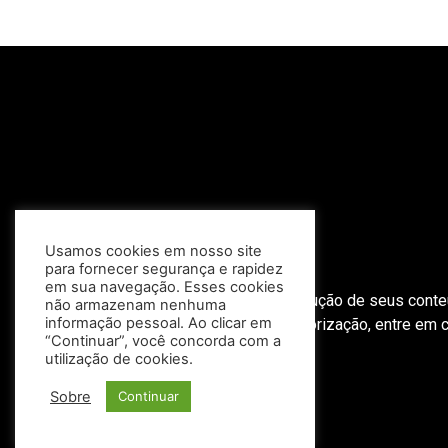
Usamos cookies em nosso site
para fornecer segurança e rapidez
em sua navegação. Esses cookies
O Portal Infosul não autoriza a reprodução de seus cont
não armazenam nenhuma
informação pessoal. Ao clicar em
autorização, entre em 
“Continuar”, você concorda com a
utilização de cookies.
Sobre
Continuar