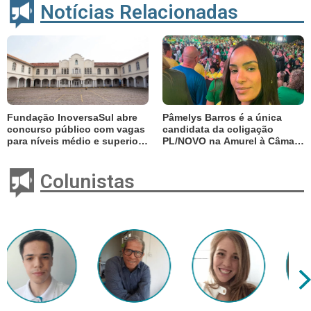
Notícias Relacionadas
Fundação InoversaSul abre
Pâmelys Barros é a única
concurso público com vagas
candidata da coligação
para níveis médio e superior;
PL/NOVO na Amurel à Câmara
salários chegam a R$ 3,6 mil
Federal
Colunistas