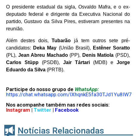
O presidente estadual da sigla, Osvaldo Mafra, e o ex-
deputado federal e dirigente da Executiva Nacional do
partido, Gustavo da Silva Pires, estiveram presentes na
reunião.
Além destes dois,
Tubarão
já tem outros sete pré-
candidatos:
Deka May
(União Brasil),
Estêner
Soratto
(PL),
Jean Abreu Machado
(PP),
Denis Matiola
(PSD),
Carlos Stüpp
(PSDB),
Jair Tártari
(MDB) e
Jorge
Eduardo da Silva
(PRTB).
Participe do nosso grupo de
WhatsApp:
https://chat.whatsapp.com/IXhqnkE5fa30TJd1Yu8IW7
Nos acompanhe também nas redes sociais:
Instagram
|
Twitter
|
Facebook
Notícias Relacionadas