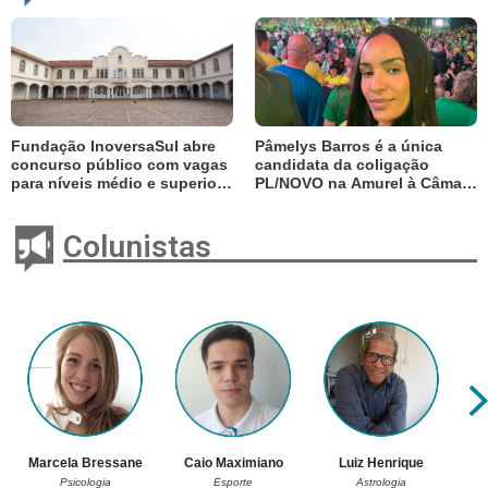
Fundação InoversaSul abre
Pâmelys Barros é a única
concurso público com vagas
candidata da coligação
para níveis médio e superior;
PL/NOVO na Amurel à Câmara
salários chegam a R$ 3,6 mil
Federal
Colunistas
Marcela Bressane
Caio Maximiano
Luiz Henrique
Psicologia
Esporte
Astrologia