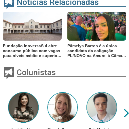
Notícias Relacionadas
Fundação InoversaSul abre
Pâmelys Barros é a única
concurso público com vagas
candidata da coligação
para níveis médio e superior;
PL/NOVO na Amurel à Câmara
salários chegam a R$ 3,6 mil
Federal
Colunistas