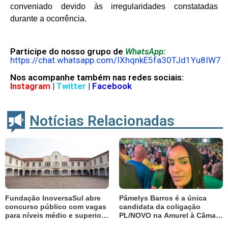
conveniado devido às irregularidades constatadas
durante a ocorrência.
Participe do nosso grupo de
WhatsApp:
https://chat.whatsapp.com/IXhqnkE5fa30TJd1Yu8IW7
Nos acompanhe também nas redes sociais:
Instagram
|
Twitter
|
Facebook
Notícias Relacionadas
Fundação InoversaSul abre
Pâmelys Barros é a única
concurso público com vagas
candidata da coligação
para níveis médio e superior;
PL/NOVO na Amurel à Câmara
salários chegam a R$ 3,6 mil
Federal