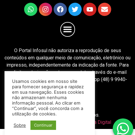
O Portal Infosul não autoriza a reprodução de seus
conteúdos em qualquer meio de comunicação, eletrônico ou
impresso, independentemente da indicação da fonte. Para
solicitar autorização, entre em contato através do e-mail
redacao@portalinfosul.com.br ou WhatsApp (48) 9 9940-
Usamos cookies em nosso site
8603.
para fornecer segurança e rapidez
em sua navegação. Esses cookies
não armazenam nenhuma
informação pessoal. Ao clicar em
“Continuar”, você concorda com a
utilização de cookies.
Todos os direitos reservados.
Desenvolvido por
Mitweb Agência Digital
Sobre
Continuar